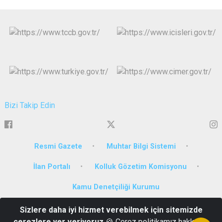
Bizi Takip Edin
Resmi Gazete
Muhtar Bilgi Sistemi
İlan Portalı
Kolluk Gözetim Komisyonu
Kamu Denetçiliği Kurumu
Sizlere daha iyi hizmet verebilmek için sitemizde
Çarşı Mah. İnönü Caddesi Milli İrade Meydanı No:1 Artvin
çerezlere yer veriyoruz
🍪 Çerez politikamız hakkında