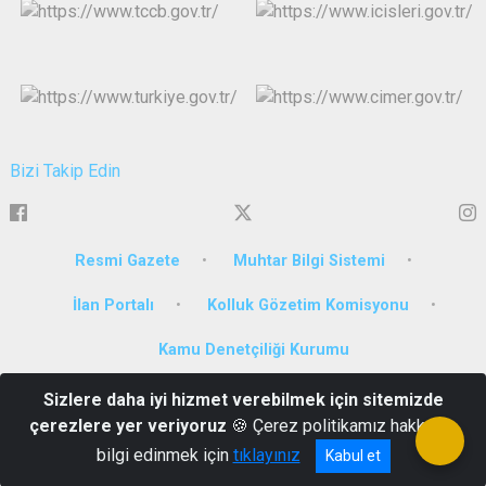
Bizi Takip Edin
Resmi Gazete
Muhtar Bilgi Sistemi
İlan Portalı
Kolluk Gözetim Komisyonu
Kamu Denetçiliği Kurumu
Sizlere daha iyi hizmet verebilmek için sitemizde
Çarşı Mah. İnönü Caddesi Milli İrade Meydanı No:1 Artvin
çerezlere yer veriyoruz
🍪 Çerez politikamız hakkında
0(466)212 10 08
bilgi edinmek için
tıklayınız
Kabul et