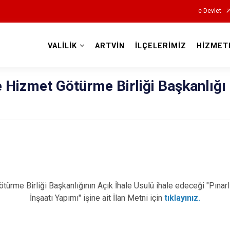
e-Devlet
VALİLİK
ARTVİN
İLÇELERİMİZ
HİZMET
Valilikler
 Hizmet Götürme Birliği Başkanlığı
ürme Birliği Başkanlığının Açık İhale Usulü ihale edeceği "Pına
İnşaatı Yapımı" işine ait İlan Metni için
tıklayınız.