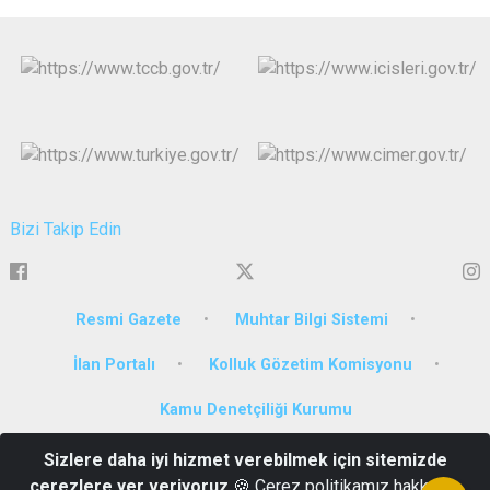
Bizi Takip Edin
Resmi Gazete
Muhtar Bilgi Sistemi
İlan Portalı
Kolluk Gözetim Komisyonu
Kamu Denetçiliği Kurumu
Sizlere daha iyi hizmet verebilmek için sitemizde
Çarşı Mah. İnönü Caddesi Milli İrade Meydanı No:1 Artvin
çerezlere yer veriyoruz
🍪 Çerez politikamız hakkında