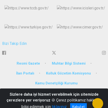
Bizi Takip Edin
Resmi Gazete
Muhtar Bilgi Sistemi
İlan Portalı
Kolluk Gözetim Komisyonu
Kamu Denetçiliği Kurumu
Sizlere daha iyi hizmet verebilmek için sitemizde
Çarşı Mah. İnönü Caddesi Milli İrade Meydanı No:1 Artvin
çerezlere yer veriyoruz
🍪 Çerez politikamız hakkında
0(466)212 10 08
bilgi edinmek için
tıklayınız
Kabul et