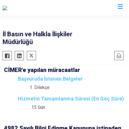
Valilikler
İl Basın ve Halkla İlişkiler
Müdürlüğü
CİMER'e yapılan müracaatlar
Başvuruda İstenen Belgeler
Dilekçe
Hizmetin Tamamlanma Süresi (En Geç Süre)
15 Gün
4982 Sayılı Bilgi Edinme Kanununa istinaden