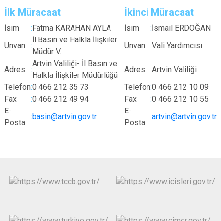
İlk Müracaat
İkinci Müracaat
İsim
:
Fatma KARAHAN AYLA
İsim
:
İsmail ERDOĞAN
İl Basın ve Halkla İlişkiler
Unvan
:
Unvan
:
Vali Yardımcısı
Müdür V.
Artvin Valiliği- İl Basın ve
Adres
:
Adres
:
Artvin Valiliği
Halkla İlişkiler Müdürlüğü
Telefon
:
0 466 212 35 73
Telefon
:
0 466 212 10 09
Fax
:
0 466 212 49 94
Fax
:
0 466 212 10 55
E-
E-
:
basin@artvin.gov.tr
:
artvin@artvin.gov.tr
Posta
Posta