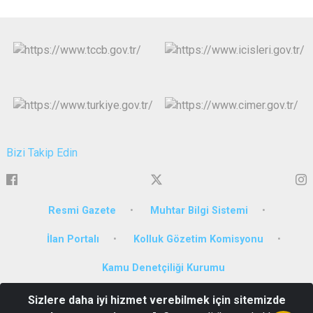
Bizi Takip Edin
Resmi Gazete
Muhtar Bilgi Sistemi
İlan Portalı
Kolluk Gözetim Komisyonu
Kamu Denetçiliği Kurumu
Sizlere daha iyi hizmet verebilmek için sitemizde
Çarşı Mah. İnönü Caddesi Milli İrade Meydanı No:1 Artvin