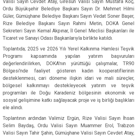
Valisi Sayın Cevdet Atay, Giresun Valisi Sayın Mustafa Koç,
Ordu Büyükşehir Belediye Başkanı Sayın Dr. Mehmet Hilmi
Güler, Gümüşhane Belediye Başkanı Sayın Vedat Soner Başer,
Rize Belediye Başkanı Sayın Rahmi Metin, DOKA Genel
Sekreteri Sayın Kemal Akpınar, İl Genel Meclisi Başkanları ile
Ticaret ve Sanayi Odası Başkanlarıyla birlikte katıldı.
Toplantıda; 2025 ve 2026 Yılı Yerel Kalkınma Hamlesi Teşvik
Programı kapsamında yapılan yatırım başvuruları
değerlendirilirken, DOKA'nın yürüttüğü çalışmalar, TR90
Bölgesi'nde faaliyet gösteren kadın kooperatiflerinin
desteklenmesi, cari döneme ilişkin idari ve mali süreçler,
bölgesel kalkınmayı destekleyecek yatırım ve teşvik
programları ile Doğu Karadeniz bölgesinin ekonomik ve
sosyal gelişimine katkı sağlayacak proje ve iş birliği başlıkları
ele alındı.
Toplantının ardından Valimiz Ergün, Rize Valisi Sayın İhsan
Selim Baydaş, Ordu Valisi Sayın Muammer Erol, Trabzon
Valisi Sayın Tahir Şahin, Gümüşhane Valisi Sayın Cevdet Atay,