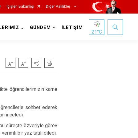
İçişleri Bakanlığı
Diğer Valilikler
LERİMİZ
GÜNDEM
İLETİŞİM
21
°C
ikte öğrencilerimizin karne
 öğrencilerle sohbet ederek
rı inceledi.
, bu süreçte özveriyle görev
rimli bir yaz tatili diledi.