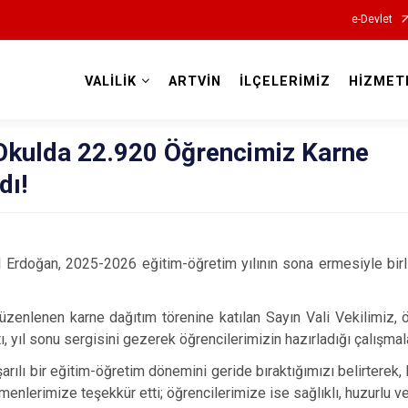
e-Devlet
VALİLİK
ARTVİN
İLÇELERİMİZ
HİZMET
Valilikler
 Okulda 22.920 Öğrencimiz Karne
dı!
l Erdoğan, 2025-2026 eğitim-öğretim yılının sona ermesiyle birl
üzenlenen karne dağıtım törenine katılan Sayın Vali Vekilimiz,
ı, yıl sonu sergisini gezerek öğrencilerimizin hazırladığı çalışmala
arılı bir eğitim-öğretim dönemini geride bıraktığımızı belirterek
nlerimize teşekkür etti; öğrencilerimize ise sağlıklı, huzurlu ve ve