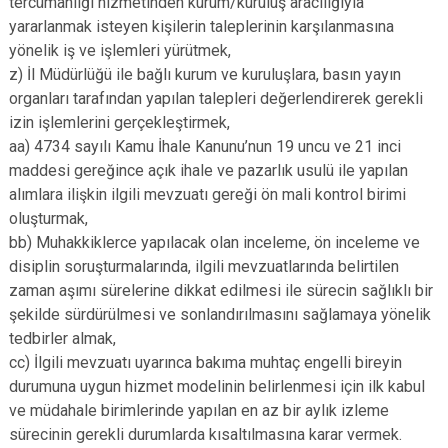
tercümanlığı hizmetinden kurum/kuruluş aracılığıyla
yararlanmak isteyen kişilerin taleplerinin karşılanmasına
yönelik iş ve işlemleri yürütmek,
z) İl Müdürlüğü ile bağlı kurum ve kuruluşlara, basın yayın
organları tarafından yapılan talepleri değerlendirerek gerekli
izin işlemlerini gerçekleştirmek,
aa) 4734 sayılı Kamu İhale Kanunu’nun 19 uncu ve 21 inci
maddesi gereğince açık ihale ve pazarlık usulü ile yapılan
alımlara ilişkin ilgili mevzuatı gereği ön mali kontrol birimi
oluşturmak,
bb) Muhakkiklerce yapılacak olan inceleme, ön inceleme ve
disiplin soruşturmalarında, ilgili mevzuatlarında belirtilen
zaman aşımı sürelerine dikkat edilmesi ile sürecin sağlıklı bir
şekilde sürdürülmesi ve sonlandırılmasını sağlamaya yönelik
tedbirler almak,
cc) İlgili mevzuatı uyarınca bakıma muhtaç engelli bireyin
durumuna uygun hizmet modelinin belirlenmesi için ilk kabul
ve müdahale birimlerinde yapılan en az bir aylık izleme
sürecinin gerekli durumlarda kısaltılmasına karar vermek.