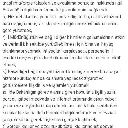
araştırma/proje talepleri ve uygulama sonuçları hakkında ilgili
Bakanlığın ilgili birimlerine bilgi verilmesini sağlamak,
p) Hizmet alanlara yönelik il içi ve dışı tertip, nakil ve hizmet
türü değiştirme iş ve işlemlerini ilgili mevzuat hükümlerine
göre yürütmek,
r) İl Müdürlüğünün ve bağlı diğer birimlerin çalışmalarının etkin
ve verimli bir şekilde yürütülebilmesi için bina ve ihtiyaç
planlaması yapmak, ihtiyaçları karşılayacak personelin il
içindeki geçici görevlendirilmesini mülki idare amirine teklif
etmek,
s) Bakanlığa bağlı sosyal hizmet kuruluşlarına ve bu sosyal
hizmet kuruluşlarında kalanlara yapılacak ziyaret ve
görüşmelere ilişkin iş ve işlemleri yürütmek,
ş) İlde Bakanlığın görev alanına giren konularla ilgili yazılı,
görsel, işitsel medyada ve İnternet ortamında çıkan haber,
yorum ve eleştirileri takip etmek, acil müdahale gerektiren
konular hakkında ilgili birimleri bilgilendirmek ve mevzuat
çerçevesinde gerekli işlemleri gerçekleştirmek,
t) Gerçek kişiler ve özel hukuk tüzel kişilerine ait sosyal