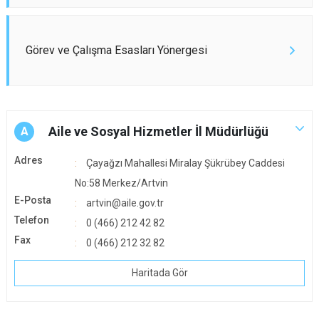
Görev ve Çalışma Esasları Yönergesi
Aile ve Sosyal Hizmetler İl Müdürlüğü
A
Adres
Çayağzı Mahallesi Miralay Şükrübey Caddesi
No:58 Merkez/Artvin
E-Posta
artvin@aile.gov.tr
Telefon
0 (466) 212 42 82
Fax
0 (466) 212 32 82
Haritada Gör