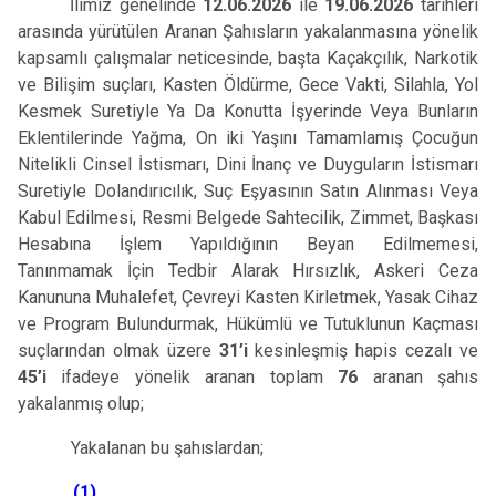
İlimiz genelinde
12.06.2026
ile
19.06.2026
tarihleri
arasında yürütülen Aranan Şahısların yakalanmasına yönelik
kapsamlı çalışmalar neticesinde, başta Kaçakçılık, Narkotik
ve Bilişim suçları, Kasten Öldürme, Gece Vakti, Silahla, Yol
Kesmek Suretiyle Ya Da Konutta İşyerinde Veya Bunların
Eklentilerinde Yağma, On iki Yaşını Tamamlamış Çocuğun
Nitelikli Cinsel İstismarı, Dini İnanç ve Duyguların İstismarı
Suretiyle Dolandırıcılık, Suç Eşyasının Satın Alınması Veya
Kabul Edilmesi, Resmi Belgede Sahtecilik, Zimmet, Başkası
Hesabına İşlem Yapıldığının Beyan Edilmemesi,
Tanınmamak İçin Tedbir Alarak Hırsızlık, Askeri Ceza
Kanununa Muhalefet, Çevreyi Kasten Kirletmek, Yasak Cihaz
ve Program Bulundurmak, Hükümlü ve Tutuklunun Kaçması
suçlarından olmak üzere
31’i
kesinleşmiş hapis cezalı ve
45’i
ifadeye yönelik aranan toplam
76
aranan şahıs
yakalanmış olup;
Yakalanan bu
şahıslardan;
(1)