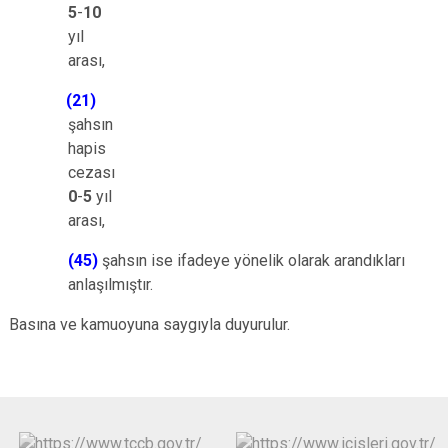
5
-
10
yıl
arası,
(21)
şahsın
hapis
cezası
0
-
5
yıl
arası,
(45)
şahsın ise ifadeye yönelik olarak arandıkları
anlaşılmıştır.
Basına ve kamuoyuna saygıyla duyurulur.